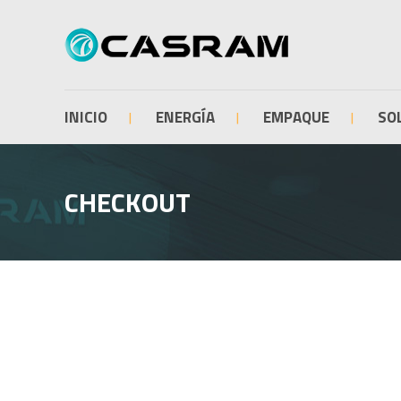
INICIO
ENERGÍA
EMPAQUE
SO
CHECKOUT
Bota t
Cinta Termocontráctil
de baj
Manga con cierre
Botas 
ángulo
Termofit – Tubos de pared
delgada
Botas 
voltaj
Tubos de pared media y gruesa
Capuch