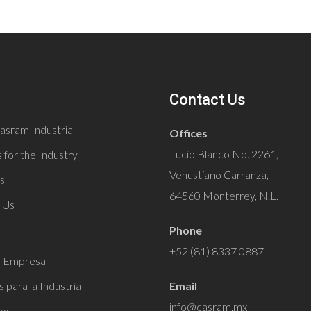
tas aislantes para barras
C
tas para barras de
efina
Contact Us
s de vinil
asram Industrial
Offices
Lucio Blanco No. 2261,
 for the Industry
Venustiano Carranza,
s
64560 Monterrey, N.L.
 Us
Phone
+52 (81) 8337 0887
a Empresa
s para la Industria
Email
info@casram.mx
os