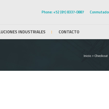
Phone: +52 (81) 8337-0887
Conmutador
LUCIONES INDUSTRIALES
CONTACTO
Inicio
>
Checkout
ermocontráctril para cable
Protector antifauna flexib
o voltaje
Protector de línea aérea 
Termocontráctiles de
silicón
 recto
Protector antifauna de reji
Termocontráctiles de alto
e
Protector de línea áerea
ón Termocontráctil