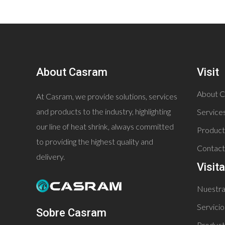
Tubos para barras
Cubier
de PV
Cubier
poliol
About Casram
Visit
Tapone
About C
At Casram, we provide solutions, services
and products to the industry, highlighting
Services
our line of heat shrink, always committed
Product
to providing the highest quality and
Contact
delivery.
Visita
Nuestr
Servicio
Sobre Casram
Product