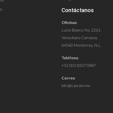
to
Contáctanos
Oficinas
Lucio Blanco No. 2261,
Venustiano Carranza,
64560 Monterrey, N.L.
Teléfono
+52 (81) 8337 0887
Correo
info@casram.mx