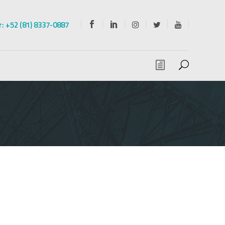
: +52 (81) 8337-0887
le
Terminal termocontráctil
de
Terminales de contracción en
frío
lla